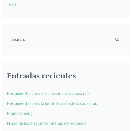
Tools
B
u
s
c
Entradas recientes
a
r
p
Herramientas para eliminación de la causa raíz
o
Herramientas para la identificación de la causa raíz
r
Brainstorming
:
El uso de los diagramas de flujo de procesos