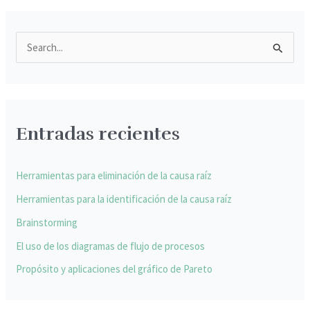
B
u
s
c
Entradas recientes
a
r
p
Herramientas para eliminación de la causa raíz
o
Herramientas para la identificación de la causa raíz
r
Brainstorming
:
El uso de los diagramas de flujo de procesos
Propósito y aplicaciones del gráfico de Pareto