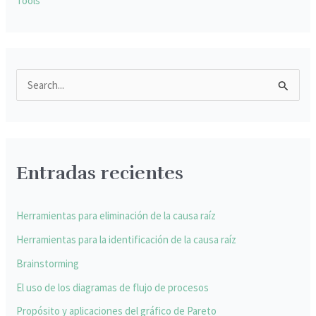
Tools
B
u
s
c
Entradas recientes
a
r
p
Herramientas para eliminación de la causa raíz
o
Herramientas para la identificación de la causa raíz
r
Brainstorming
:
El uso de los diagramas de flujo de procesos
Propósito y aplicaciones del gráfico de Pareto