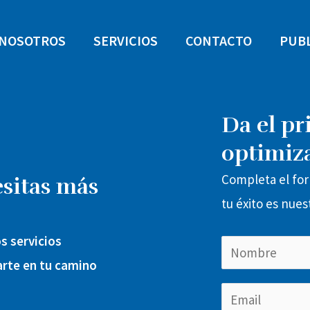
NOSOTROS
SERVICIOS
CONTACTO
PUB
Da el pr
optimiza
Completa el fo
esitas más
tu éxito es nues
s servicios
N
rte en tu camino
o
F
E
m
i