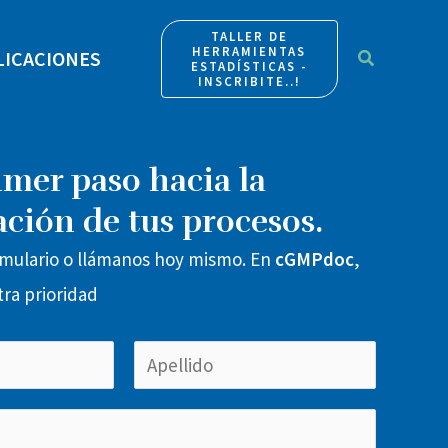
TALLER DE
HERRAMIENTAS
Buscar
LICACIONES
ESTADÍSTICAS -
INSCRIBITE..!
imer paso hacia la
ción de tus procesos.
rmulario o llámanos hoy mismo. En
cGMPdoc
,
tra prioridad
L
a