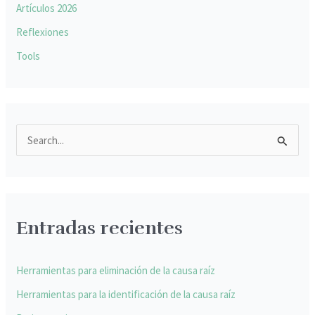
Artículos 2026
Reflexiones
Tools
B
u
s
c
Entradas recientes
a
r
p
Herramientas para eliminación de la causa raíz
o
Herramientas para la identificación de la causa raíz
r