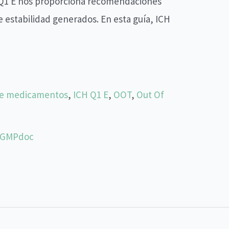
 Q1 E nos proporciona recomendaciones
e estabilidad generados. En esta guía, ICH
de medicamentos
,
ICH Q1 E
,
OOT
,
Out Of
cGMPdoc