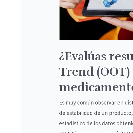
en
estabilidad
de
medicamentos?
¿Evalúas res
Trend (OOT) 
medicament
Es muy común observar en disti
de estabilidad de un producto,
estadístico de los datos obten