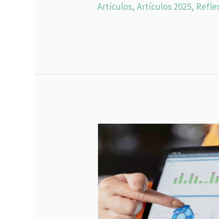
Artículos
,
Artículos 2025
,
Refle
¿Evalúas
resultados
Out
Of
Trend
(OOT)