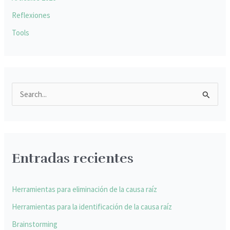
Reflexiones
Tools
B
u
s
c
Entradas recientes
a
r
p
Herramientas para eliminación de la causa raíz
o
Herramientas para la identificación de la causa raíz
r
Brainstorming