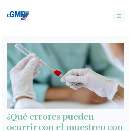
Ir
Post
MAI
al
navigation
MEN
contenido
¿Qué errores pueden
ocurrir con el muestreo con