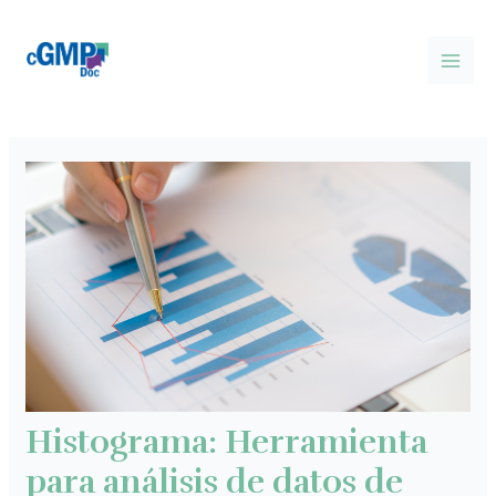
Ir
Post
MAI
al
navigation
MEN
contenido
Histograma: Herramienta
para análisis de datos de