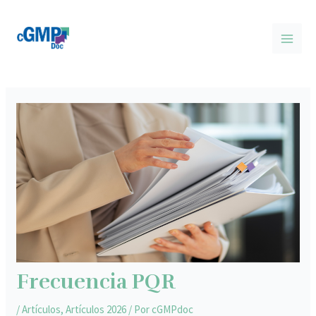
Ir
Post
MAI
al
navigation
MEN
contenido
Frecuencia PQR
/
Artículos
,
Artículos 2026
/ Por
cGMPdoc